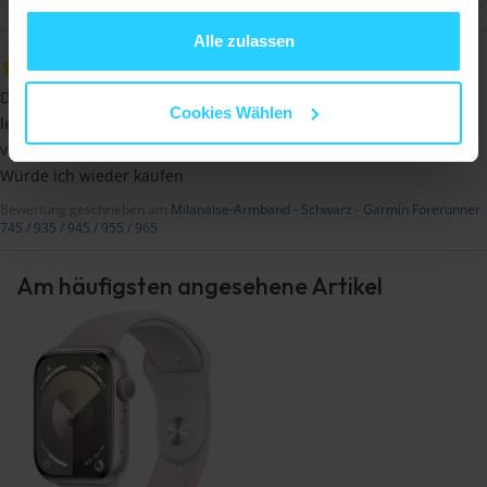
gesammelt haben.
Alle zulassen
Jörg
Das Armband passt wirklich gut, sieht gut aus und ist schön
Cookies Wählen
leicht. Außerdem geht der Bandwechsel (wenn man den "Kniff"
verstanden hat) ziemlich leicht.
Würde ich wieder kaufen
Bewertung geschrieben am
Milanaise-Armband - Schwarz - Garmin Forerunner
745 / 935 / 945 / 955 / 965
Am häufigsten angesehene Artikel