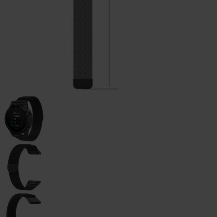
watch
-
46mm
Galaxy
Watch
- 42
mm
Samsung
Gear S3
Samsung
Gear S2
Samsung
Zubehör