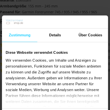
Material
: Edelstahl
Armbandgröße
: 155 mm - 245 mm
Passend für
: Garmin Forerunner 745 / 935 / 945 / 955 / 965
Rezensionen
Sehen Sie sich unten alle Bewertungen unserer Kunden an
5,0
Zustimmung
Details
Über Cookies
auf der Grundlage von 1
rezensionen
1
0
Diese Webseite verwendet Cookies
0
Wir verwenden Cookies, um Inhalte und Anzeigen zu
0
personalisieren, Funktionen für soziale Medien anbieten
0
zu können und die Zugriffe auf unsere Website zu
analysieren. Außerdem geben wir Informationen zu Ihrer
Verwendung unserer Website an unsere Partner für
Schreiben Sie eine Bewertung
soziale Medien, Werbung und Analysen weiter. Unsere
Partner führen diese Informationen möglicherweise mit
weiteren Daten zusammen, die Sie ihnen bereitgestellt
haben oder die sie im Rahmen Ihrer Nutzung der Dienste