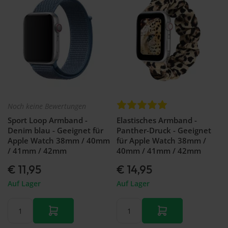
46mm
GT 2 Pro
Garmin
Galaxy
Armband
Forerunner
Watch
Huawei
965
FE -
Watch
Garmin
40mm
GT 2 -
forerunner
Galaxy
46mm
970
watch
Armband
3 -
Huawei
45mm
Watch
Galaxy
GT 2 -
Noch keine Bewertungen
Watch
42mm
3 -
Armband
Sport Loop Armband -
Elastisches Armband -
41mm
Denim blau - Geeignet für
Panther-Druck - Geeignet
Galaxy
Apple Watch 38mm / 40mm
für Apple Watch 38mm /
Fit 2
/ 41mm / 42mm
40mm / 41mm / 42mm
Galaxy
€ 11,95
€ 14,95
fit
Galaxy
Auf Lager
Auf Lager
Watch
Active
2
Galaxy