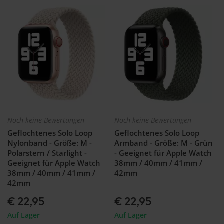
watch
-
46mm
Galaxy
Watch
- 42
mm
Samsung
Gear S3
Samsung
Gear S2
Samsung
Noch keine Bewertungen
Noch keine Bewertungen
Zubehör
Geflochtenes Solo Loop
Geflochtenes Solo Loop
Nylonband - Größe: M -
Armband - Größe: M - Grün
Polarstern / Starlight -
- Geeignet für Apple Watch
Geeignet für Apple Watch
38mm / 40mm / 41mm /
38mm / 40mm / 41mm /
42mm
42mm
€ 22,95
€ 22,95
Auf Lager
Auf Lager