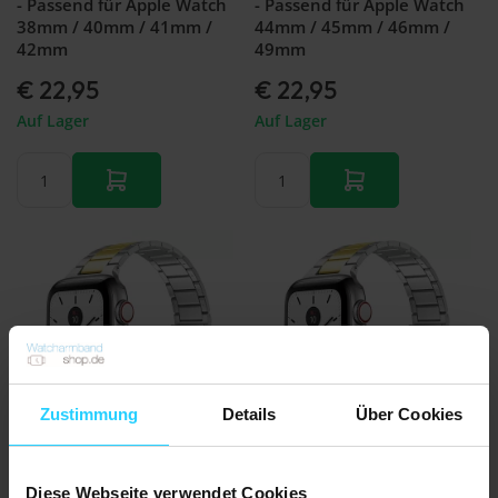
- Passend für Apple Watch
- Passend für Apple Watch
38mm / 40mm / 41mm /
44mm / 45mm / 46mm /
42mm
49mm
€ 22,95
€ 22,95
Auf Lager
Auf Lager
Zustimmung
Details
Über Cookies
Noch keine Bewertungen
Noch keine Bewertungen
Diese Webseite verwendet Cookies