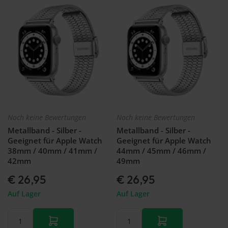
46mm
GT 2 Pro
Garmin
Galaxy
Armband
Forerunner
Watch
Huawei
965
FE -
Watch
Garmin
40mm
GT 2 -
forerunner
Galaxy
46mm
970
watch
Armband
3 -
Huawei
45mm
Watch
Galaxy
GT 2 -
Watch
42mm
3 -
Noch keine Bewertungen
Noch keine Bewertungen
Armband
41mm
Metallband - Silber -
Metallband - Silber -
Galaxy
Geeignet für Apple Watch
Geeignet für Apple Watch
Fit 2
38mm / 40mm / 41mm /
44mm / 45mm / 46mm /
Galaxy
42mm
49mm
fit
€ 26,95
€ 26,95
Galaxy
Watch
Auf Lager
Auf Lager
Active
2
Galaxy