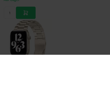
Stahlgliederarmband - Polarstern / Starlight - Passend
für Apple Watch 38mm / 40mm / 41mm / 42mm
€ 22,95
Auf Lager