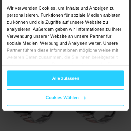
Stahlgliederarmband -
Stahlgliederarmband -
Wir verwenden Cookies, um Inhalte und Anzeigen zu
Silber mit Gold - Geeignet
Silber mit Gold - Passend für
personalisieren, Funktionen für soziale Medien anbieten
für Apple Watch 38mm /
Apple Watch 44mm / 45mm
40mm / 41mm / 42mm
/ 46mm / 49mm
zu können und die Zugriffe auf unsere Website zu
analysieren. Außerdem geben wir Informationen zu Ihrer
€ 22,95
€ 22,95
Verwendung unserer Website an unsere Partner für
Auf Lager
Auf Lager
soziale Medien, Werbung und Analysen weiter. Unsere
Partner führen diese Informationen möglicherweise mit
weiteren Daten zusammen, die Sie ihnen bereitgestellt
haben oder die sie im Rahmen Ihrer Nutzung der Dienste
gesammelt haben.
Alle zulassen
Cookies Wählen