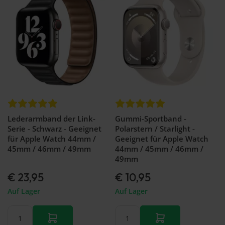
46mm
GT 2 Pro
Garmin
Galaxy
Armband
Forerunner
Watch
Huawei
965
FE -
Watch
Garmin
40mm
GT 2 -
forerunner
Galaxy
46mm
970
watch
Armband
3 -
Huawei
45mm
Watch
Galaxy
GT 2 -
Watch
42mm
3 -
Armband
Lederarmband der Link-
Gummi-Sportband -
41mm
Serie - Schwarz - Geeignet
Polarstern / Starlight -
Galaxy
für Apple Watch 44mm /
Geeignet für Apple Watch
Fit 2
45mm / 46mm / 49mm
44mm / 45mm / 46mm /
Galaxy
49mm
fit
€ 23,95
€ 10,95
Galaxy
Watch
Auf Lager
Auf Lager
Active
2
Galaxy