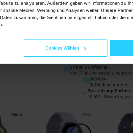
m
44mm
Classic - 
Website zu analysieren. Außerdem geben wir Informationen zu I
r soziale Medien, Werbung und Analysen weiter. Unsere Partner
€ 8,95
€ 8,95
 Daten zusammen, die Sie ihnen bereitgestellt haben oder die s
Auf Lager
Auf Lager
n.
Cookies Wählen
Kostenloser Versand
innerhalb DE & AT
Schnelle Lieferung
Vor 17:00 Uhr bestellt, heute v
200.000+
Zufriedene Kunden
Trustedshop-Partner
10.000+ Bewertungen