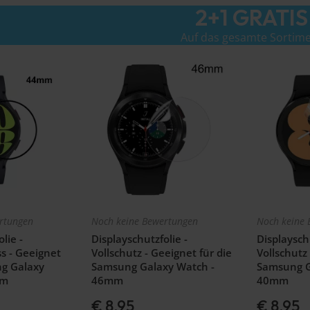
2+1 GRATIS
Auf das gesamte Sortim
rtungen
Noch keine Bewertungen
Noch keine 
lie -
Displayschutzfolie -
Displayschu
s - Geeignet
Vollschutz - Geeignet für die
Vollschutz 
ng Galaxy
Samsung Galaxy Watch -
Samsung G
mm
46mm
40mm
€ 8,95
€ 8,95