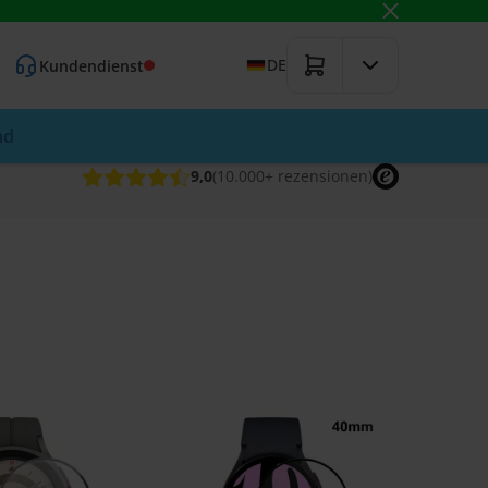
DE
Kundendienst
nd
9,0
(10.000+
rezensionen
)