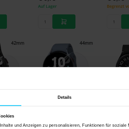
Auf Lager
Begrenzt vo
Details
rtungen
Noch keine Bewertungen
Noch keine 
lie -
Displayschutzfolie -
Displayschu
Cookies
eignet für die
Vollschutz - Geeignet für die
Vollschutz 
xy Watch 4
Samsung Galaxy Watch 5 -
Samsung G
nhalte und Anzeigen zu personalisieren, Funktionen für soziale