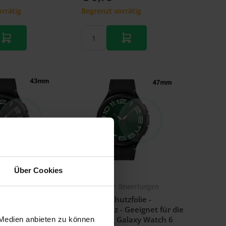
rrätig
Begrenzt vorrätig
Über Cookies
Bewertungen
Noch keine Bewertungen
tzfolie -
Displayschutzfolie -
- Geeignet für die
Vollschutz - Geeignet für die
alaxy Watch 6
Samsung Galaxy Watch 6
 Medien anbieten zu können