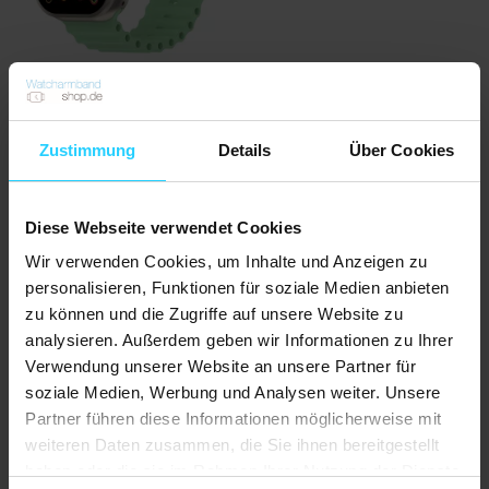
Ocean Armband - Hellgrün - Geeignet für Apple Watch
Zustimmung
Details
Über Cookies
44mm / 45mm / 46mm / 49mm
€ 16,95
Auf Lager
Diese Webseite verwendet Cookies
Wir verwenden Cookies, um Inhalte und Anzeigen zu
personalisieren, Funktionen für soziale Medien anbieten
zu können und die Zugriffe auf unsere Website zu
analysieren. Außerdem geben wir Informationen zu Ihrer
Verwendung unserer Website an unsere Partner für
soziale Medien, Werbung und Analysen weiter. Unsere
Partner führen diese Informationen möglicherweise mit
weiteren Daten zusammen, die Sie ihnen bereitgestellt
haben oder die sie im Rahmen Ihrer Nutzung der Dienste