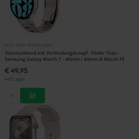
46mm
GT 2 Pro
Garmin
Galaxy
Armband
Forerunner
Watch
Huawei
965
FE -
Watch
Garmin
40mm
GT 2 -
forerunner
Galaxy
46mm
970
watch
Armband
Noch keine Bewertungen
3 -
Huawei
45mm
Titaniumband mit Verbindungsknopf - Farbe Titan -
Watch
Galaxy
Samsung Galaxy Watch 7 - 40mm / 44mm & Watch FE
GT 2 -
Watch
42mm
€ 49,95
3 -
Armband
41mm
Auf Lager
Galaxy
Fit 2
Galaxy
fit
Galaxy
Watch
Active
2
Galaxy