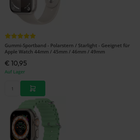
watch
-
46mm
Galaxy
Watch
- 42
mm
Gummi-Sportband - Polarstern / Starlight - Geeignet für
Samsung
Apple Watch 44mm / 45mm / 46mm / 49mm
Gear S3
Samsung
€ 10,95
Gear S2
Samsung
Auf Lager
Zubehör