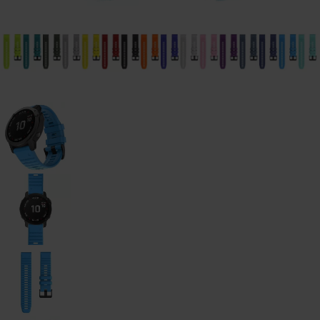
watch
-
46mm
Galaxy
Watch
- 42
mm
Samsung
Gear S3
Samsung
Gear S2
Samsung
Zubehör