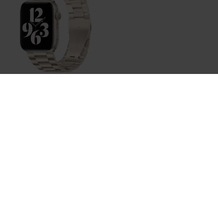
Bestellen
Stahlgliederarmband - Polarstern / Starlight - Passend
für Apple Watch 38mm / 40mm / 41mm / 42mm
€ 22,95
Auf Lager