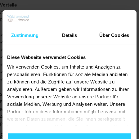
Vorteile
Abgesehen vom sportlichen Aussehen hat das Band noch eine
Reihe weiterer Vorteile, von denen Sie profitieren können!
✔ Hohe Qualität zu einem günstigen Preis
Zustimmung
Details
Über Cookies
✔ Wasser- und schweißfest
✔ Weiches und geschmeidiges Material
✔ Leicht sauber zu halten
Diese Webseite verwendet Cookies
✔ Ideal für Sie selbst, aber auch als Geschenk
Wir verwenden Cookies, um Inhalte und Anzeigen zu
✔ Erhältlich in vielen lustigen Farben
personalisieren, Funktionen für soziale Medien anbieten
✔ Immer 1 Jahr Garantie
zu können und die Zugriffe auf unsere Website zu
analysieren. Außerdem geben wir Informationen zu Ihrer
Spezifikationen:
Verwendung unserer Website an unsere Partner für
Farbe
: Blau
soziale Medien, Werbung und Analysen weiter. Unsere
Material
: Silikon
Partner führen diese Informationen möglicherweise mit
Armbandgröße
: 150 mm - 220 mm
weiteren Daten zusammen, die Sie ihnen bereitgestellt
Passend für
: Garmin Fenix 7X / 6X / 5X
haben oder die sie im Rahmen Ihrer Nutzung der Dienste
gesammelt haben.
Rezensionen
Noch keine Bewertungen