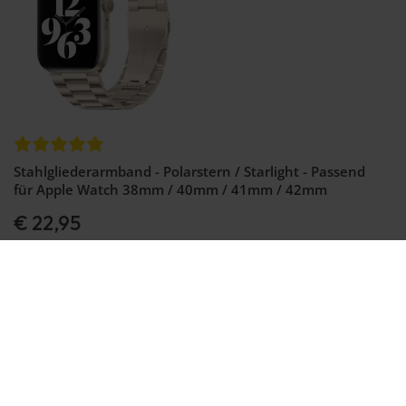
Stahlgliederarmband - Polarstern / Starlight - Passend
für Apple Watch 38mm / 40mm / 41mm / 42mm
€ 22,95
Auf Lager
Bestellen