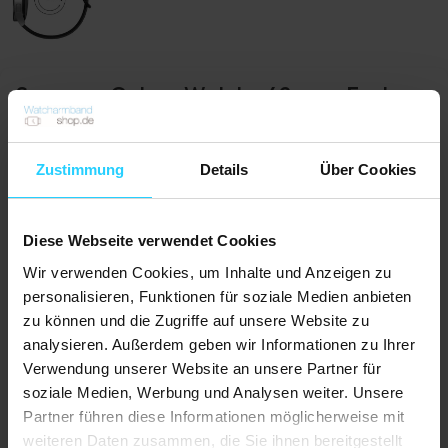
Samsung Galaxy Watch - 42mm - Festes
Sportband - Gelb
0 rezensionen
Artikelnummer: 132400
Zustimmung
Details
Über Cookies
€
11,95
Auf Lager
Diese Webseite verwendet Cookies
Vor 20:30 Uhr bestellt, heute versandt
Versandkosten: € 0,00
Wir verwenden Cookies, um Inhalte und Anzeigen zu
personalisieren, Funktionen für soziale Medien anbieten
Bestellen
zu können und die Zugriffe auf unsere Website zu
analysieren. Außerdem geben wir Informationen zu Ihrer
2+1 GRATIS - Kombination aller Produkte möglich
Verwendung unserer Website an unsere Partner für
Nicht zufrieden, Geld zurück
soziale Medien, Werbung und Analysen weiter. Unsere
Kostenloser Versand
Partner führen diese Informationen möglicherweise mit
Mit 1 Jahr Garantie auf alle Produkte
weiteren Daten zusammen, die Sie ihnen bereitgestellt