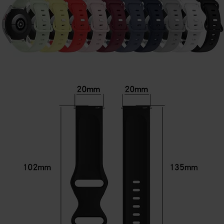
watch
-
46mm
Galaxy
Watch
- 42
mm
Samsung
Gear S3
Samsung
Gear S2
Samsung
Zubehör