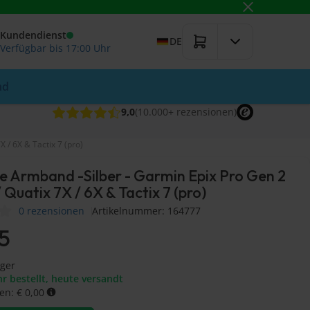
Kundendienst
DE
Verfügbar bis 17:00 Uhr
nd
9,0
(10.000+
rezensionen
)
 / 6X & Tactix 7 (pro)
e Armband -Silber - Garmin Epix Pro Gen 2
 Quatix 7X / 6X & Tactix 7 (pro)
0 rezensionen
Artikelnummer: 164777
95
ager
r bestellt, heute versandt
en: € 0,00