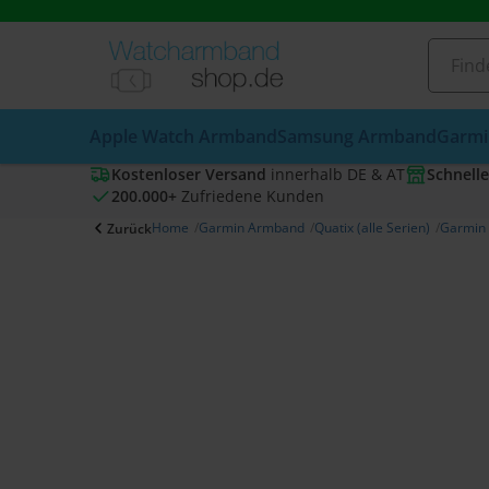
Apple Watch Armband
Samsung Armband
Garmi
Kostenloser Versand
innerhalb DE & AT
Schnelle
200.000+
Zufriedene Kunden
Home
Garmin Armband
Quatix (alle Serien)
Garmin 
Zurück