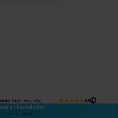
sicher
bezahlengünstig
9,0
nseren Newsletter
er exklusive Rabatte.