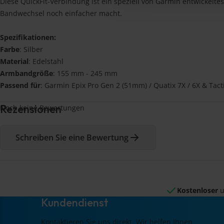
Diese QuickFit-Verbindung ist ein speziell von Garmin entwickelte
Bandwechsel noch einfacher macht.
Spezifikationen:
Farbe
: Silber
Material
: Edelstahl
Armbandgröße
: 155 mm - 245 mm
Passend für
: Garmin Epix Pro Gen 2 (51mm) / Quatix 7X / 6X & Tacti
Rezensionen
Noch keine Bewertungen
Schreiben Sie eine Bewertung
Kostenloser
u
Kundendienst
Kontaktieren Sie uns direkt. Wir helfen Ihnen