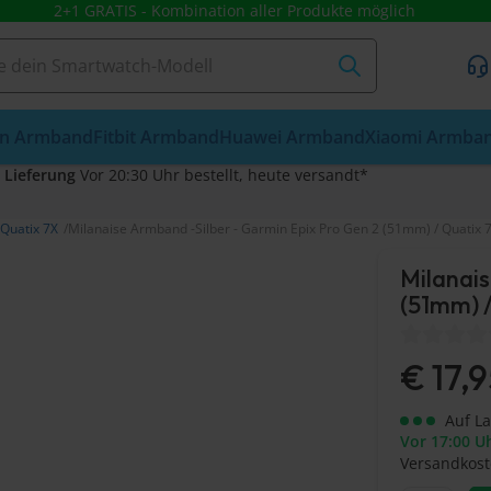
2+1 GRATIS - Kombination aller Produkte möglich
n Armband
Fitbit Armband
Huawei Armband
Xiaomi Armba
 Lieferung
Vor 20:30 Uhr bestellt, heute versandt*
Quatix 7X
Milanaise Armband -Silber - Garmin Epix Pro Gen 2 (51mm) / Quatix 7X
Milanais
(51mm) /
€
17,
Auf L
Vor 17:00 Uh
Versandkost