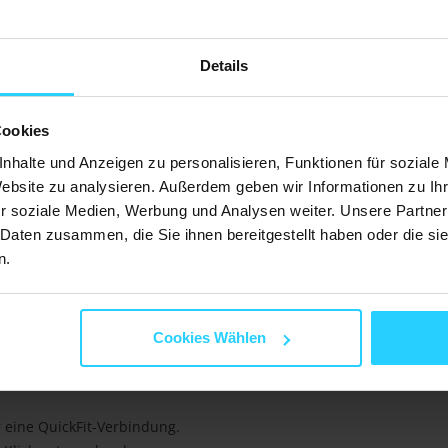
us Edelstahl mit QuickFit-
bandes.
Details
nk seines raffinierten gewebten
Cookies
chließe sorgt für eine perfekte
am Handgelenk. Bei der
nhalte und Anzeigen zu personalisieren, Funktionen für soziale
Website zu analysieren. Außerdem geben wir Informationen zu I
r soziale Medien, Werbung und Analysen weiter. Unsere Partner
 Daten zusammen, die Sie ihnen bereitgestellt haben oder die s
t vervollständigen möchte. Die
n.
RVS) gefertigt ist. Der
m Outfit kombinieren lässt.
r Arbeit. Dieses Armband gibt
Cookies Wählen
 eine QuickFit-Verbindung.