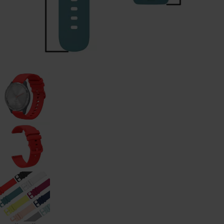
watch
-
46mm
Galaxy
Watch
- 42
mm
Samsung
Gear S3
Samsung
Gear S2
Samsung
Zubehör