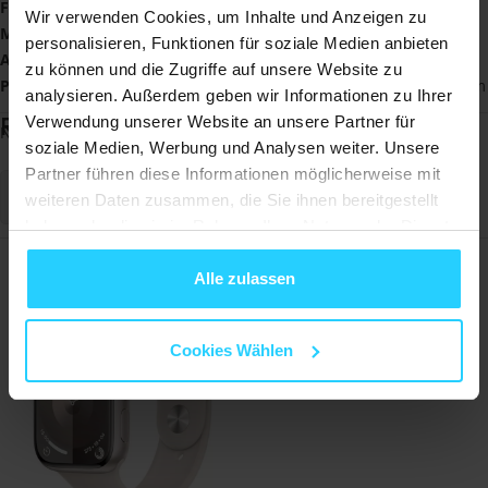
Farbe
: Rot
Wir verwenden Cookies, um Inhalte und Anzeigen zu
Material
: Silikon
personalisieren, Funktionen für soziale Medien anbieten
Armbandgröße
Band
: 150 - 220 mm
zu können und die Zugriffe auf unsere Website zu
Passend
für
: Huawei Watch GT 4 & GT 5 - 41mm / GT 5 Pro - 42mm
analysieren. Außerdem geben wir Informationen zu Ihrer
Rezensionen
Verwendung unserer Website an unsere Partner für
Noch keine Bewertungen
soziale Medien, Werbung und Analysen weiter. Unsere
Partner führen diese Informationen möglicherweise mit
Schreiben Sie eine Bewertung
weiteren Daten zusammen, die Sie ihnen bereitgestellt
haben oder die sie im Rahmen Ihrer Nutzung der Dienste
gesammelt haben.
Am häufigsten angesehene Artikel
Alle zulassen
Cookies Wählen