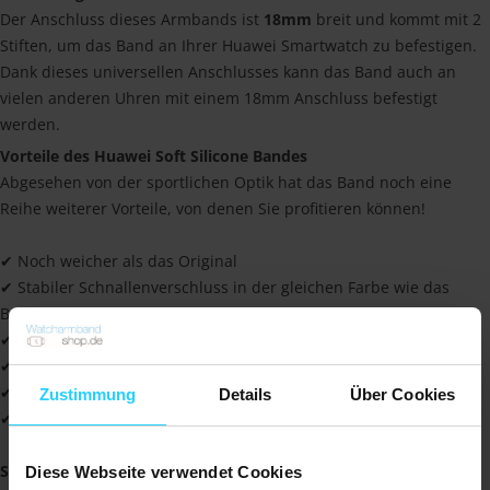
Der Anschluss dieses Armbands ist
18mm
breit und kommt mit 2
Stiften, um das Band an Ihrer Huawei Smartwatch zu befestigen.
Dank dieses universellen Anschlusses kann das Band auch an
vielen anderen Uhren mit einem 18mm Anschluss befestigt
werden.
Vorteile des Huawei Soft Silicone Bandes
Abgesehen von der sportlichen Optik hat das Band noch eine
Reihe weiterer Vorteile, von denen Sie profitieren können!
✔ Noch weicher als das Original
✔ Stabiler Schnallenverschluss in der gleichen Farbe wie das
Band
✔ Wasser- und schweißresistent
✔ Leicht anpassbar
✔ Langlebig verarbeitet und leicht
Zustimmung
Details
Über Cookies
✔ Für alle Uhren mit 18mm-Anschluss zu verwenden
Spezifikationen
:
Diese Webseite verwendet Cookies