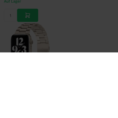
Auf Lager
Bestellen
Stahlgliederarmband - Polarstern / Starlight - Passend
für Apple Watch 38mm / 40mm / 41mm / 42mm
€ 22,95
Auf Lager