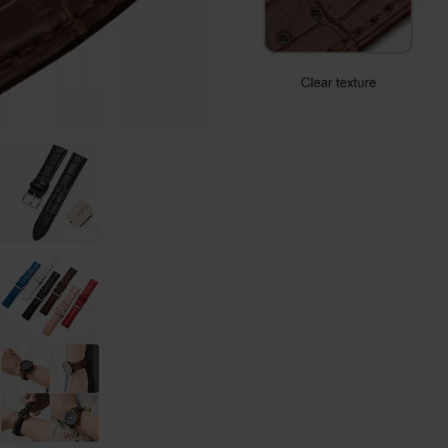
watch
-
46mm
Galaxy
Watch
- 42
mm
Samsung
Gear S3
Samsung
Gear S2
Samsung
Zubehör