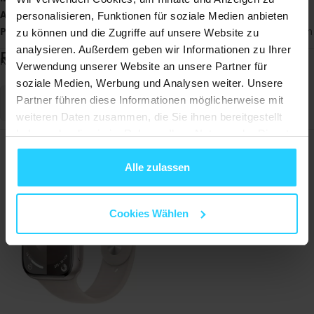
Armbandgröße
: 145 mm - 200 mm
personalisieren, Funktionen für soziale Medien anbieten
Passend für
: Huawei Watch GT 4 & GT 5 - 41mm / GT 5 Pro - 42mm
zu können und die Zugriffe auf unsere Website zu
analysieren. Außerdem geben wir Informationen zu Ihrer
Rezensionen
Noch keine Bewertungen
Verwendung unserer Website an unsere Partner für
soziale Medien, Werbung und Analysen weiter. Unsere
Partner führen diese Informationen möglicherweise mit
Schreiben Sie eine Bewertung
weiteren Daten zusammen, die Sie ihnen bereitgestellt
haben oder die sie im Rahmen Ihrer Nutzung der Dienste
Am häufigsten angesehene Artikel
gesammelt haben.
Alle zulassen
Cookies Wählen