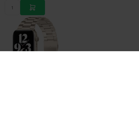
Bestellen
Stahlgliederarmband - Polarstern / Starlight - Passend
für Apple Watch 38mm / 40mm / 41mm / 42mm
€ 22,95
Auf Lager