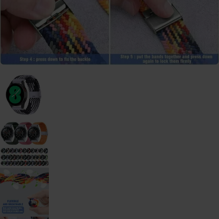
watch
-
46mm
Galaxy
Watch
- 42
mm
Samsung
Gear S3
Samsung
Gear S2
Samsung
Zubehör