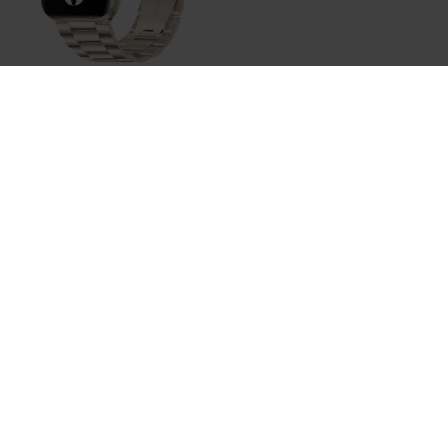
Bestellen
Stahlgliederarmband - Polarstern / Starlight - Passend
für Apple Watch 38mm / 40mm / 41mm / 42mm
€ 22,95
Auf Lager