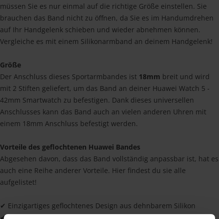
müssen Sie es nur einmal auf die richtige Größe einstellen. Sie
brauchen das Band nicht zu öffnen, da Sie es im Handumdrehen
auf Ihr Handgelenk schieben und wieder abnehmen können.
Vergleiche es mit einem Silikonarmband an deinem Handgelenk!
Größe
Der Anschluss dieses Sportarmbandes ist
18mm
breit und wird
mit 2 Stiften geliefert, um das Band an deiner Huawei Watch 5 -
42mm Smartwatch zu befestigen. Dank dieses universellen
Anschlusses kann das Band auch an vielen anderen Uhren mit
einem 18mm Anschluss befestigt werden.
Vorteile des geflochtenen Huawei Bandes
Abgesehen davon, dass das Band vollständig anpassbar ist, hat es
auch eine Reihe anderer Vorteile. Hier findest du sie alle
aufgelistet!
✔ Einzigartiges geflochtenes Design aus dehnbarem Silikon
✔ Hohe Qualität zu einem günstigen Preis