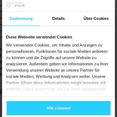
✔ Wasser- und schweißresistent
Weiches und anschmiegsames Material
✔ Im Handumdrehen am Handgelenk
Zustimmung
Details
Über Cookies
✔ Langlebig produziert und leicht
✔ In Dutzenden von Farben erhältlich
✔ Immer 1 Jahr Garantie
Diese Webseite verwendet Cookies
Wir verwenden Cookies, um Inhalte und Anzeigen zu
Spezifikationen
:
personalisieren, Funktionen für soziale Medien anbieten
Farbe
: Grau/Schwarz
zu können und die Zugriffe auf unsere Website zu
Material
: Polyester und dehnbares Silikon
analysieren. Außerdem geben wir Informationen zu Ihrer
Armbandgröße
Band
: 145 - 210 mm
Verwendung unserer Website an unsere Partner für
Passend
für
: Huawei Watch 5 - 42mm
soziale Medien, Werbung und Analysen weiter. Unsere
.
Partner führen diese Informationen möglicherweise mit
weiteren Daten zusammen, die Sie ihnen bereitgestellt
Rezensionen
Noch keine Bewertungen
haben oder die sie im Rahmen Ihrer Nutzung der Dienste
gesammelt haben.
Alle zulassen
Schreiben Sie eine Bewertung