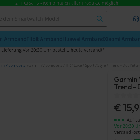
2+1 GRATIS - Kombination aller Produkte möglich
n Armband
Fitbit Armband
Huawei Armband
Xiaomi Armba
 Lieferung
Vor 20:30 Uhr bestellt, heute versandt*
in Vivomove 3
Garmin Vivomove 3 / HR / Luxe / Sport / Style / Trend - Dot Pat
Garmin V
Trend - 
€
15,
Auf L
Vor 20:30 Uh
Versandkost