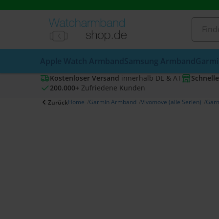
Apple Watch Armband
Samsung Armband
Garmi
Kostenloser Versand
innerhalb DE & AT
Schnelle
200.000+
Zufriedene Kunden
Home
Garmin Armband
Vivomove (alle Serien)
Garm
Zurück