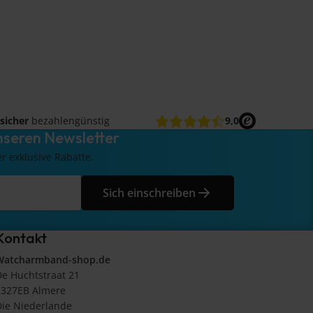
sicher
bezahlengünstig
9,0
nseren Newsletter
er exklusive Rabatte.
Sich einschreiben
Kontakt
Watcharmband-shop.de
e Huchtstraat 21
1327EB Almere
ie Niederlande