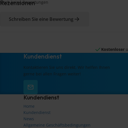
Rezensionen
Noch keine Bewertungen
Schreiben Sie eine Bewertung
Kostenloser
u
Kundendienst
Kontaktieren Sie uns direkt. Wir helfen Ihnen
gerne bei allen Fragen weiter!
Kundendienst
Home
Kundendienst
News
Allgemeine Geschäftsbedingungen