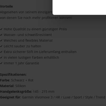
Vorteile
Abgesehen von seinem einzigartigen Aussehen hat das Band auch 
von denen Sie noch mehr profitieren können!
✔ Hohe Qualität zu einem günstigen Preis
✔ Wasser- und schweißresistent
✔ Weiches und flexibles Material
✔ Leicht sauber zu halten
✔ Extra sicherer Stift im Lieferumfang enthalten
✔ In vielen lustigen Farben erhältlich
✔ Immer 1 Jahr Garantie
Spezifikationen:
Farbe
: Schwarz + Rot
Material
: Silikon
Handgelenksgröße:
145 - 215 mm
Geeignet für
: Garmin Vivomove 3 / HR / Luxe / Sport / Style / Trend