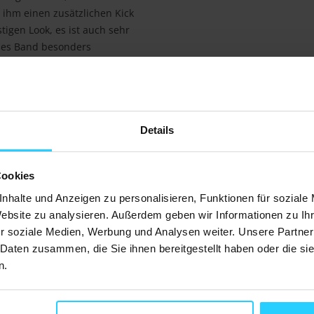
 ihm einen zusätzlichen Kick
tigen Look, es ist auch sehr
eses Band besonders
in Watch täglich tragen.
ht es sehr flexibel. Dadurch
Details
 an. Neben einem stabilen
ft, in den das Ende des Bandes
ondern das Band bleibt auch bei
Cookies
lbar auf Ihre gewünschte
nhalte und Anzeigen zu personalisieren, Funktionen für soziale
Website zu analysieren. Außerdem geben wir Informationen zu I
r soziale Medien, Werbung und Analysen weiter. Unsere Partner
ten, um es an Ihrer Garmin
 Daten zusammen, die Sie ihnen bereitgestellt haben oder die s
tigen. Dank dieses universellen
n.
nem 20mm Anschluss befestigt