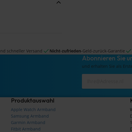
nd schneller Versand
Nicht-zufrieden
-Geld-zurück-Garantie
Abonnieren Sie u
und erhalten Sie als Erst
Produktauswahl
Apple Watch Armband
Samsung Armband
D
Garmin Armband
Fitbit Armband
D