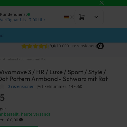
Kundendienst
DE
Verfügbar bis 17:00 Uhr
nd
9,0
(10.000+
rezensionen
)
tern Armband - Schwarz mit Rot
ivomove 3 / HR / Luxe / Sport / Style /
Dot Pattern Armband - Schwarz mit Rot
0 rezensionen
Artikelnummer: 147060
95
ager
r bestellt, heute versandt
en: € 0,00