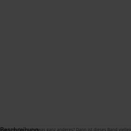
Beschreibung
Möchten Sie mal etwas ganz anderes? Dann ist dieses Band vielle