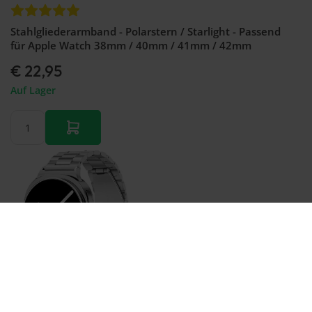
Stahlgliederarmband - Polarstern / Starlight - Passend
für Apple Watch 38mm / 40mm / 41mm / 42mm
€ 22,95
Auf Lager
Bestellen