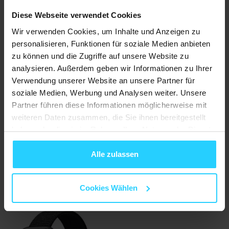
Diese Webseite verwendet Cookies
Wir verwenden Cookies, um Inhalte und Anzeigen zu
personalisieren, Funktionen für soziale Medien anbieten
zu können und die Zugriffe auf unsere Website zu
analysieren. Außerdem geben wir Informationen zu Ihrer
Verwendung unserer Website an unsere Partner für
soziale Medien, Werbung und Analysen weiter. Unsere
Partner führen diese Informationen möglicherweise mit
weiteren Daten zusammen, die Sie ihnen bereitgestellt
Gummi-Sportband - Polarstern / Starlight - Geeignet für
haben oder die sie im Rahmen Ihrer Nutzung der Dienste
Apple Watch 38mm / 40mm / 41mm
gesammelt haben.
€ 10,95
Alle zulassen
Auf Lager
Cookies Wählen