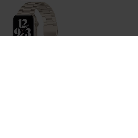
Bestellen
Stahlgliederarmband - Polarstern / Starlight - Passend
für Apple Watch 38mm / 40mm / 41mm / 42mm
€ 22,95
Auf Lager