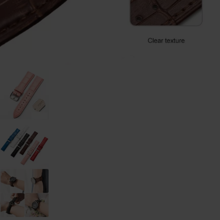
watch
-
46mm
Galaxy
Watch
- 42
mm
Samsung
Gear S3
Samsung
Gear S2
Samsung
Zubehör