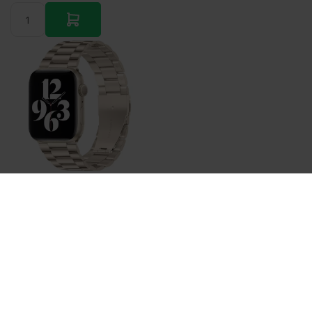
Bestellen
Stahlgliederarmband - Polarstern / Starlight - Passend
für Apple Watch 38mm / 40mm / 41mm / 42mm
€ 22,95
Auf Lager