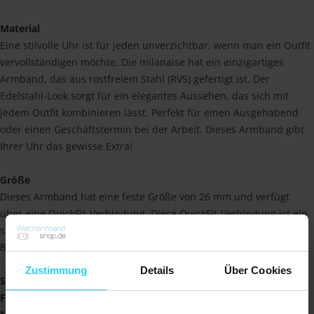
Material
Eine stilvolle Uhr ist für jeden unverzichtbar, wenn man ein Outfit
vervollständigen möchte. Die milanaise hat ein einzigartiges
Armband, das aus rostfreiem Stahl (RVS) gefertigt ist. Der
Edelstahl-Look sorgt für ein elegantes Aussehen, das sich mit
jedem Outfit kombinieren lässt. Perfekt für einen Ausgehabend
oder einen Geschäftstermin bei der Arbeit. Dieses Armband gibt
Ihrer Uhr das gewisse Extra!
Größe
Dieses Armband hat eine feste Größe von 26 mm und verfügt
über eine QuickFit-Verbindung. Diese QuickFit-Verbindung ist ein
speziell von Garmin entwickeltes Klicksystem, das den
Bandwechsel noch einfacher macht.
Zustimmung
Details
Über Cookies
Spezifikationen:
Farbe
: Silber