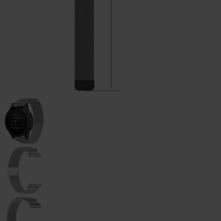
watch
-
46mm
Galaxy
Watch
- 42
mm
Samsung
Gear S3
Samsung
Gear S2
Samsung
Zubehör