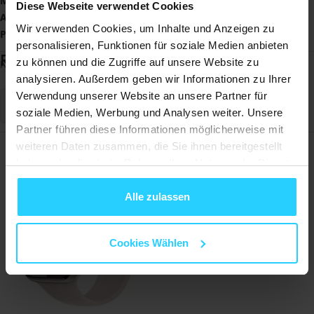
Material
: Edelstahl
Diese Webseite verwendet Cookies
Armbandgröße
: 160 mm - 245 mm
Wir verwenden Cookies, um Inhalte und Anzeigen zu
Passend für
: Garmin Tactix 8 - 51mm
personalisieren, Funktionen für soziale Medien anbieten
Rezensionen
zu können und die Zugriffe auf unsere Website zu
Noch keine Bewertungen
analysieren. Außerdem geben wir Informationen zu Ihrer
Verwendung unserer Website an unsere Partner für
Schreiben Sie eine Bewertung
soziale Medien, Werbung und Analysen weiter. Unsere
Partner führen diese Informationen möglicherweise mit
weiteren Daten zusammen, die Sie ihnen bereitgestellt
Am häufigsten angesehene Artikel
haben oder die sie im Rahmen Ihrer Nutzung der Dienste
gesammelt haben.
Alle zulassen
Cookies Wählen