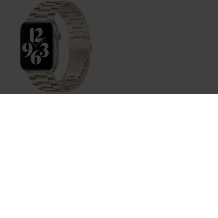
Bestellen
Stahlgliederarmband - Polarstern / Starlight - Passend
für Apple Watch 38mm / 40mm / 41mm / 42mm
€ 22,95
Auf Lager