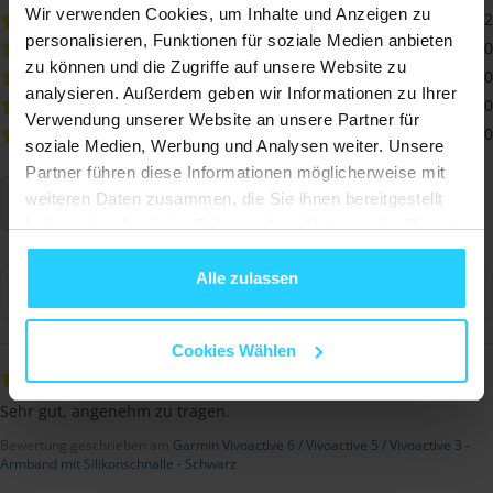
Wir verwenden Cookies, um Inhalte und Anzeigen zu
2
personalisieren, Funktionen für soziale Medien anbieten
0
zu können und die Zugriffe auf unsere Website zu
0
analysieren. Außerdem geben wir Informationen zu Ihrer
0
Verwendung unserer Website an unsere Partner für
0
soziale Medien, Werbung und Analysen weiter. Unsere
Partner führen diese Informationen möglicherweise mit
weiteren Daten zusammen, die Sie ihnen bereitgestellt
Schreiben Sie eine Bewertung
haben oder die sie im Rahmen Ihrer Nutzung der Dienste
gesammelt haben.
Alle zulassen
Cookies Wählen
G. Wenzl
Sehr gut, angenehm zu tragen.
Bewertung geschrieben am
Garmin Vivoactive 6 / Vivoactive 5 / Vivoactive 3 -
Armband mit Silikonschnalle - Schwarz