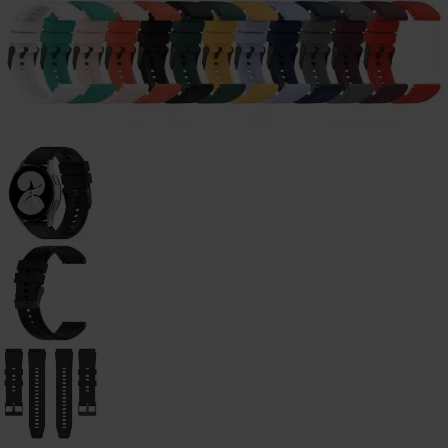
watch
-
46mm
Galaxy
Watch
- 42
mm
Samsung
Gear S3
Samsung
Gear S2
Samsung
Zubehör